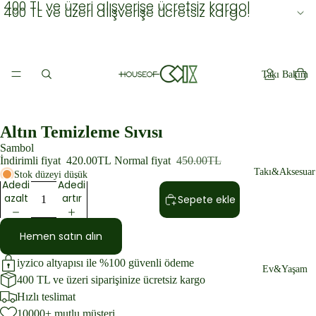
400 TL ve üzeri alışverişe ücretsiz kargo!
400 TL ve üzeri alışverişe ücretsiz kargo!
Takı Bakım
Altın Temizleme Sıvısı
Sambol
İndirimli fiyat
420.00TL
Normal fiyat
450.00TL
Takı&Aksesuar
Stok düzeyi düşük
Adedi
Adedi
azalt
artır
Sepete ekle
Hemen satın alın
iyzico altyapısı ile %100 güvenli ödeme
Ev&Yaşam
400 TL ve üzeri siparişinize ücretsiz kargo
Hızlı teslimat
10000+ mutlu müşteri