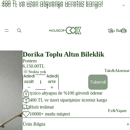
400 TL ve üzeri alışverişe ücretsiz kargo!
400 TL ve üzeri alışverişe ücretsiz kargo!
Takı Bakım
Dorika Toplu Altın Bileklik
Pontem
6,150.00TL
Takı&Aksesuar
Stokta yok
Adedi
Adedi
azalt
artır
Tükendi
iyzico altyapısı ile %100 güvenli ödeme
400 TL ve üzeri siparişinize ücretsiz kargo
Hızlı teslimat
Ev&Yaşam
10000+ mutlu müşteri
Ürün Bilgisi