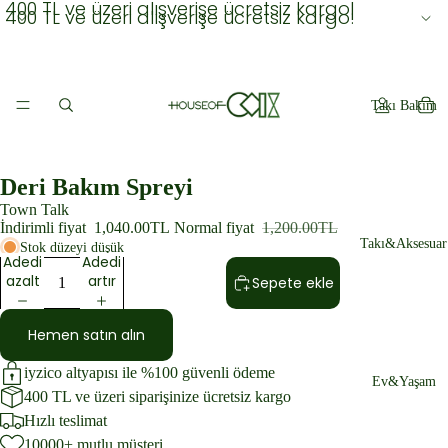
400 TL ve üzeri alışverişe ücretsiz kargo!
400 TL ve üzeri alışverişe ücretsiz kargo!
Takı Bakım
Deri Bakım Spreyi
Town Talk
İndirimli fiyat
1,040.00TL
Normal fiyat
1,200.00TL
Takı&Aksesuar
Stok düzeyi düşük
Adedi
Adedi
azalt
artır
Sepete ekle
Hemen satın alın
iyzico altyapısı ile %100 güvenli ödeme
Ev&Yaşam
400 TL ve üzeri siparişinize ücretsiz kargo
Hızlı teslimat
10000+ mutlu müşteri